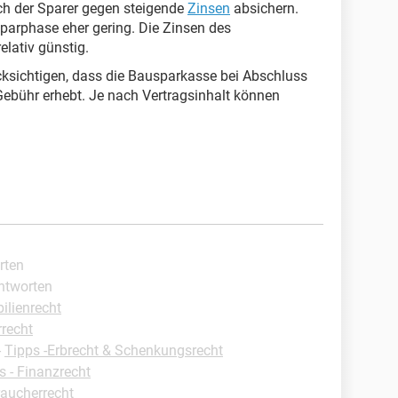
ch der Sparer gegen steigende
Zinsen
absichern.
 Sparphase eher gering. Die Zinsen des
elativ günstig.
ücksichtigen, dass die Bausparkasse bei Abschluss
Gebühr erhebt. Je nach Vertragsinhalt können
rten
Antworten
ilienrecht
rrecht
-
Tipps -Erbrecht & Schenkungsrecht
s - Finanzrecht
raucherrecht