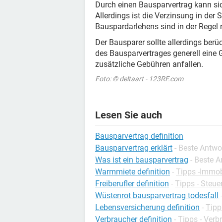
Durch einen Bausparvertrag kann si
Allerdings ist die Verzinsung in der
Bauspardarlehens sind in der Regel r
Der Bausparer sollte allerdings ber
des Bausparvertrages generell eine 
zusätzliche Gebühren anfallen.
Foto: © deltaart - 123RF.com
Lesen Sie auch
Bausparvertrag definition
Bausparvertrag erklärt
- Beste Antwo
Was ist ein bausparvertrag
- Beste 
Warmmiete definition
-
Tipps -Immob
Freiberufler definition
-
Tipps - Steue
Wüstenrot bausparvertrag todesfall
Lebensversicherung definition
-
Tipp
Verbraucher definition
-
Tipps - Verb