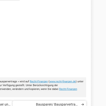
usparvertrags » wird auf
Recht-Finanzen
(
www.recht-finanzen.de
) unter
ur Verfügung gestellt. Unter Berücksichtigung der
erwenden, verändern und kopieren, wenn Sie dabei
Recht-Finanzen
uer und
Bausparen/ Bausparvertrag -