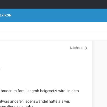
EXIKON
Nächste
8
 bruder im familiengrab beigesetzt wird. in dem
 etwas anderen lebenswandel hatte als wir.
mme dinge am laufen.