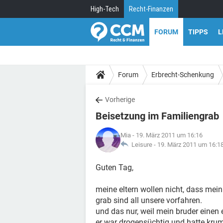
High-Tech
Recht-Finanzen
FORUM
TIPPS
L
Forum
Erbrecht-Schenkung
Vorherige
Beisetzung im Familiengrab
Mia
- 19. März 2011 um 16:16
Leisure -
19. März 2011 um 16:1
Guten Tag,
meine eltern wollen nicht, dass mein
grab sind all unsere vorfahren.
und das nur, weil mein bruder einen
er war drogensüchtig und hatte kru