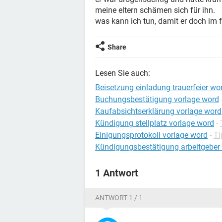
meine eltern schämen sich für ihn.
was kann ich tun, damit er doch im 
Share
Lesen Sie auch:
Beisetzung einladung trauerfeier wo
Buchungsbestätigung vorlage word
Kaufabsichtserklärung vorlage word
Kündigung stellplatz vorlage word
-
Einigungsprotokoll vorlage word
-
Ti
Kündigungsbestätigung arbeitgeber
1 Antwort
ANTWORT 1 / 1