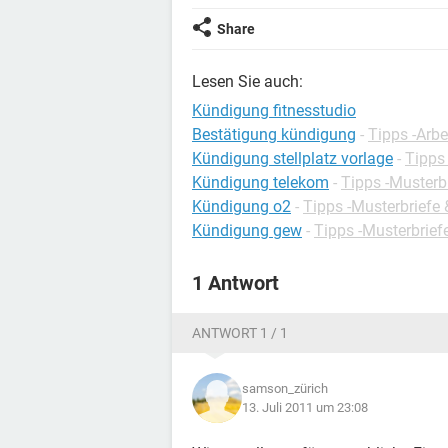
Share
Lesen Sie auch:
Kündigung fitnesstudio
Bestätigung kündigung
-
Tipps -Arbe
Kündigung stellplatz vorlage
-
Tipps
Kündigung telekom
-
Tipps -Musterb
Kündigung o2
-
Tipps -Musterbriefe
Kündigung gew
-
Tipps -Musterbrief
1 Antwort
ANTWORT 1 / 1
samson_zürich
13. Juli 2011 um 23:08