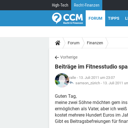
High-Tech
Recht-Finanzen
FORUM
TIPPS
L
Forum
Finanzen
Vorherige
Beiträge im Fitnesstudio sp
ralle
- 13. Juli 2011 um 23:07
samson_zürich -
13. Juli 2011 u
Guten Tag,
meine zwei Söhne möchten gern ins F
ermöglichen als Vater, aber ich weiß
kostet mehrere Hundert Euros im Jahr
Gibt es Beitragsbefreiungen für fina