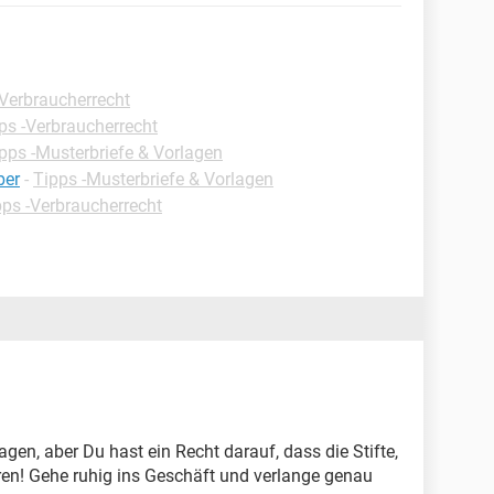
-Verbraucherrecht
ps -Verbraucherrecht
pps -Musterbriefe & Vorlagen
ber
-
Tipps -Musterbriefe & Vorlagen
pps -Verbraucherrecht
sagen, aber Du hast ein Recht darauf, dass die Stifte,
ren! Gehe ruhig ins Geschäft und verlange genau