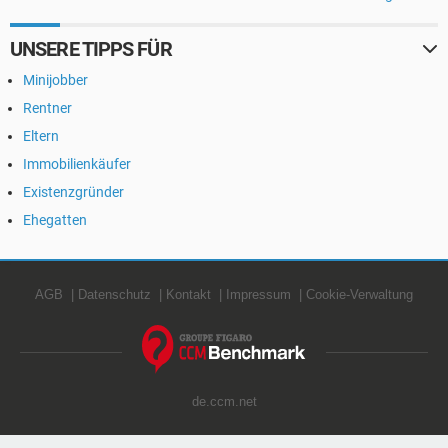
UNSERE TIPPS FÜR
Minijobber
Rentner
Eltern
Immobilienkäufer
Existenzgründer
Ehegatten
AGB
Datenschutz
Kontakt
Impressum
Cookie-Verwaltung
de.ccm.net