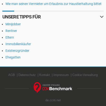
Wie man seinen Vermieter um Erlaubnis zur Haustierhaltung bittet
UNSERE TIPPS FÜR
Minijobber
Rentner
Eltern
Immobilienkäufer
Existenzgründer
Ehegatten
AGB
Datenschutz
Kontakt
Impressum
Cookie-Verwaltung
de.ccm.net