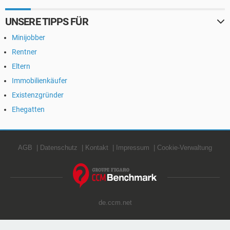
UNSERE TIPPS FÜR
Minijobber
Rentner
Eltern
Immobilienkäufer
Existenzgründer
Ehegatten
AGB
Datenschutz
Kontakt
Impressum
Cookie-Verwaltung
de.ccm.net