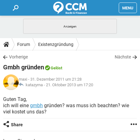
MENU
HOME
FORUM
Forum
Existenzgründung
TIPPS
Vorherige
Nächste
Gmbh gründen
Gelöst
LEXIKON
maxi
- 31. Dezember 2011 um 21:28
katazyrna -
21. Oktober 2013 um 17:20
Guten Tag,
ich will eine
gmbh
gründen? was muss ich beachten? wie
viel kostet uns das?
Share