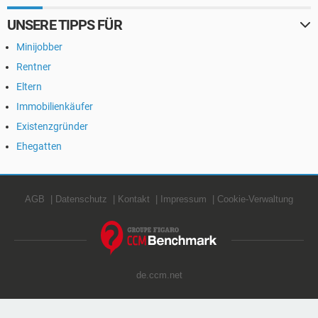
UNSERE TIPPS FÜR
Minijobber
Rentner
Eltern
Immobilienkäufer
Existenzgründer
Ehegatten
AGB
Datenschutz
Kontakt
Impressum
Cookie-Verwaltung
de.ccm.net