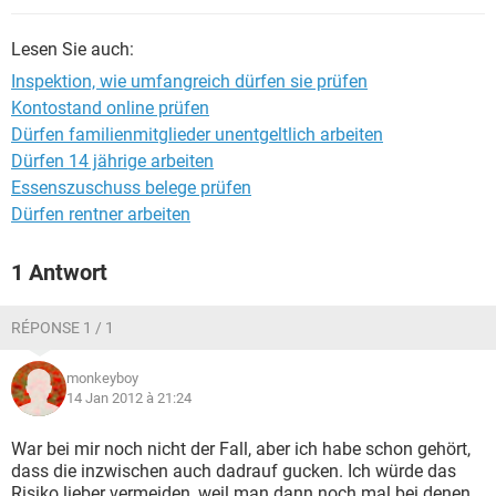
Lesen Sie auch:
Inspektion, wie umfangreich dürfen sie prüfen
Kontostand online prüfen
Dürfen familienmitglieder unentgeltlich arbeiten
Dürfen 14 jährige arbeiten
Essenszuschuss belege prüfen
Dürfen rentner arbeiten
1 Antwort
RÉPONSE 1 / 1
monkeyboy
14 Jan 2012 à 21:24
War bei mir noch nicht der Fall, aber ich habe schon gehört,
dass die inzwischen auch dadrauf gucken. Ich würde das
Risiko lieber vermeiden, weil man dann noch mal bei denen