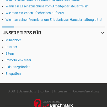
Wann ein Essenszuschuss vom Arbeitgeber steuerfrei ist
Wie man ein Widerrufschreiben aufsetzt
Wie man seinen Vermieter um Erlaubnis zur Haustierhaltung bittet
UNSERE TIPPS FÜR
Minijobber
Rentner
Eltern
Immobilienkäufer
Existenzgründer
Ehegatten
AGB
Datenschutz
Kontakt
Impressum
Cookie-Verwaltung