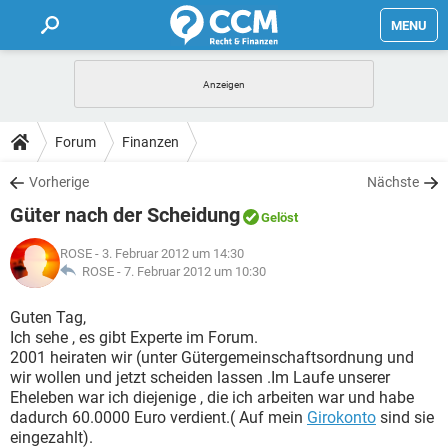
MENU
HOME
FORUM
Forum
Finanzen
TIPPS
Vorherige
Nächste
Güter nach der Scheidung
Gelöst
LEXIKON
ROSE
- 3. Februar 2012 um 14:30
ROSE -
7. Februar 2012 um 10:30
Guten Tag,
Ich sehe , es gibt Experte im Forum.
2001 heiraten wir (unter Gütergemeinschaftsordnung und
wir wollen und jetzt scheiden lassen .Im Laufe unserer
Eheleben war ich diejenige , die ich arbeiten war und habe
dadurch 60.0000 Euro verdient.( Auf mein
Girokonto
sind sie
eingezahlt).