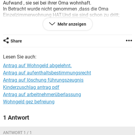
Aufwand , sie sei bei ihrer Oma wohnhaft.
In Betracht wurde nicht genommen ,dass die Oma
Einzelzimmerwohnung HAT.Und sie sind schon zu dritt;
Ist so was normal? Was kann sie denn tun ? Sie ist
Mehr anzeigen
arbeitslos und ihr Ex Freund ist auch ein ALG Empfänger.
Fuer eure Ratschläge danken wir euch schon mal.
L.G
Share
Lesen Sie auch:
Antrag auf Wohngeld abgelehnt.
Antrag auf aufenthaltsbestimmungsrecht
Antrag auf löschung führungszeugnis
Kinderzuschlag antrag pdf
Antrag auf arbeitnehmerüberlassung
Wohngeld gez befreiung
1 Antwort
ANTWORT 1 / 1