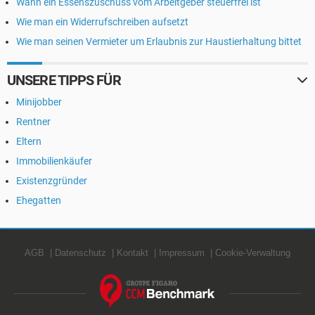
Wann ein Essenszuschuss vom Arbeitgeber steuerfrei ist
Wie man ein Widerrufschreiben aufsetzt
Wie man seinen Vermieter um Erlaubnis zur Haustierhaltung bittet
UNSERE TIPPS FÜR
Minijobber
Rentner
Eltern
Immobilienkäufer
Existenzgründer
Ehegatten
AGB
Datenschutz
Kontakt
Impressum
Cookie-Verwaltung