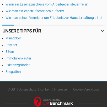
Wann ein Essenszuschuss vom Arbeitgeber steuerfrei ist
Wie man ein Widerrufschreiben aufsetzt
Wie man seinen Vermieter um Erlaubnis zur Haustierhaltung bittet
UNSERE TIPPS FÜR
Minijobber
Rentner
Eltern
Immobilienkäufer
Existenzgründer
Ehegatten
AGB
Datenschutz
Kontakt
Impressum
Cookie-Verwaltung