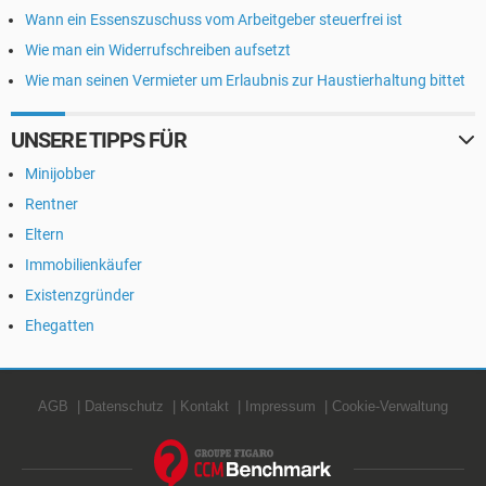
Wann ein Essenszuschuss vom Arbeitgeber steuerfrei ist
Wie man ein Widerrufschreiben aufsetzt
Wie man seinen Vermieter um Erlaubnis zur Haustierhaltung bittet
UNSERE TIPPS FÜR
Minijobber
Rentner
Eltern
Immobilienkäufer
Existenzgründer
Ehegatten
AGB
Datenschutz
Kontakt
Impressum
Cookie-Verwaltung