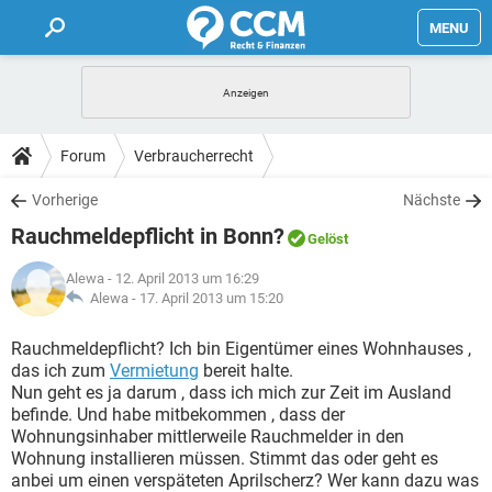
MENU
HOME
FORUM
Forum
Verbraucherrecht
TIPPS
Vorherige
Nächste
Rauchmeldepflicht in Bonn?
Gelöst
LEXIKON
Alewa
- 12. April 2013 um 16:29
Alewa -
17. April 2013 um 15:20
Rauchmeldepflicht? Ich bin Eigentümer eines Wohnhauses ,
das ich zum
Vermietung
bereit halte.
Nun geht es ja darum , dass ich mich zur Zeit im Ausland
befinde. Und habe mitbekommen , dass der
Wohnungsinhaber mittlerweile Rauchmelder in den
Wohnung installieren müssen. Stimmt das oder geht es
anbei um einen verspäteten Aprilscherz? Wer kann dazu was