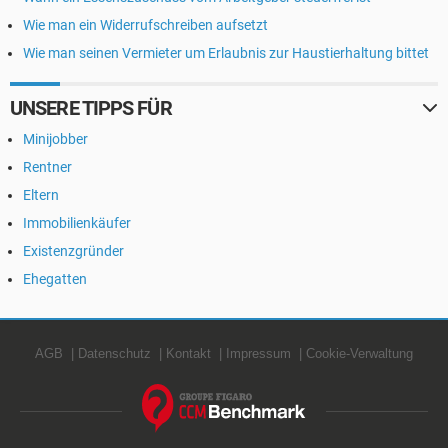
Wie man ein Widerrufschreiben aufsetzt
Wie man seinen Vermieter um Erlaubnis zur Haustierhaltung bittet
UNSERE TIPPS FÜR
Minijobber
Rentner
Eltern
Immobilienkäufer
Existenzgründer
Ehegatten
AGB
Datenschutz
Kontakt
Impressum
Cookie-Verwaltung