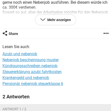
gerne noch einen Nebenjob ausführen. Bei diesem würde ich
ca. 300€ verdienen.
Soweit so gut, aber der Arbeitgeber möchte für den Nebenjob
unbedingt meine Lohnsteuerkarte bzw. die gibt es nicht mehr
Mehr anzeigen
meinen Sozialversicherungsausweis.
Meine Frage ist jetzt: Werde ich dadurch hoch gestuft -auf
die Steuerklasse 6, obwohl ich unter dem Freibetrag von 400-
Share
450€ liege?
Lesen Sie auch:
Danke für eure Antworten im Vorraus!
viele Grüße
Azubi und nebenjob
Waldfee
Nebenjob bescheinigung muster
Kündigungsschreiben nebenjob
Steuererklärung azubi fahrtkosten
Krankengeld und nebenjob
Pensionär nebenjob steuerklasse 6
2 Antworten
ANTWORT 1 / 2