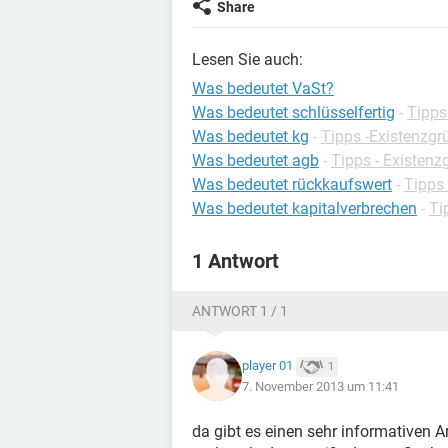
Share
Lesen Sie auch:
Was bedeutet VaSt?
Was bedeutet schlüsselfertig
-
Tipps
Was bedeutet kg
-
Tipps -Existenzg
Was bedeutet agb
-
Tipps - Existen
Was bedeutet rückkaufswert
-
Tipps 
Was bedeutet kapitalverbrechen
-
Ti
1 Antwort
ANTWORT 1 / 1
player 01
1
7. November 2013 um 11:41
da gibt es einen sehr informativen A