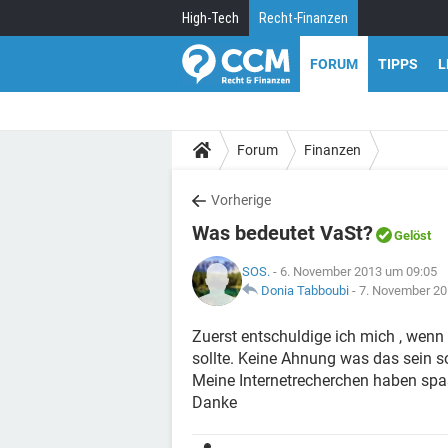
High-Tech
Recht-Finanzen
FORUM
TIPPS
L
Forum
Finanzen
Vorherige
Was bedeutet VaSt?
Gelöst
SOS.
- 6. November 2013 um 09:05
Donia Tabboubi
-
7. November 20
Zuerst entschuldige ich mich , wenn
sollte. Keine Ahnung was das sein s
Meine Internetrecherchen haben sp
Danke