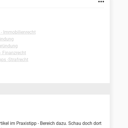
 - Immobilienrecht
ründung
zgründung
- Finanzrecht
pps -Strafrecht
rtikel im Praxistipp - Bereich dazu. Schau doch dort