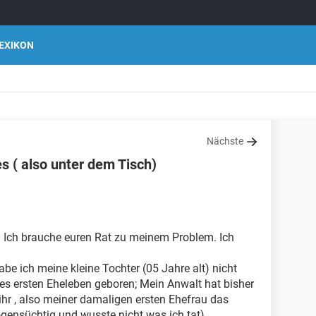
EXIKON
Nächste
s ( also unter dem Tisch)
. Ich brauche euren Rat zu meinem Problem. Ich
abe ich meine kleine Tochter (05 Jahre alt) nicht
es ersten Eheleben geboren; Mein Anwalt hat bisher
ihr , also meiner damaligen ersten Ehefrau das
gensüchtig und wusste nicht was ich tat).