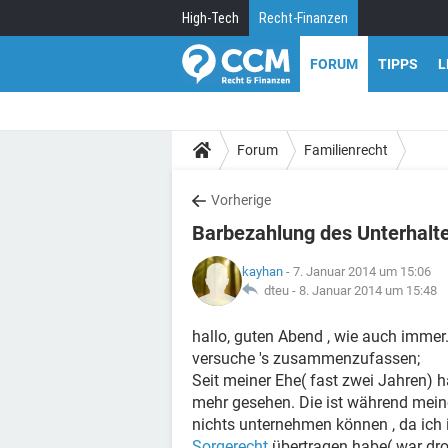
High-Tech
Recht-Finanzen
FORUM
TIPPS
L
Forum
Familienrecht
Vorherige
Barbezahlung des Unterhalte
kayhan
- 7. Januar 2014 um 15:06
dteu -
8. Januar 2014 um 15:48
hallo, guten Abend , wie auch immer
versuche 's zusammenzufassen;
Seit meiner Ehe( fast zwei Jahren) h
mehr gesehen. Die ist während mein
nichts unternehmen können , da ich 
Sorgerecht
übertragen habe( war dro