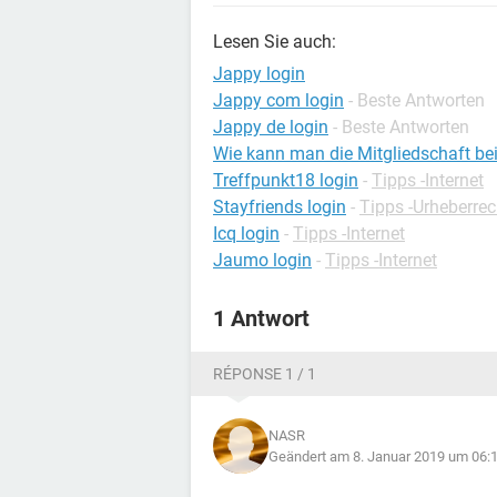
Lesen Sie auch:
Jappy login
Jappy com login
- Beste Antworten
Jappy de login
- Beste Antworten
Wie kann man die Mitgliedschaft b
Treffpunkt18 login
-
Tipps -Internet
Stayfriends login
-
Tipps -Urheberrec
Icq login
-
Tipps -Internet
Jaumo login
-
Tipps -Internet
1 Antwort
RÉPONSE 1 / 1
NASR
Geändert am 8. Januar 2019 um 06: