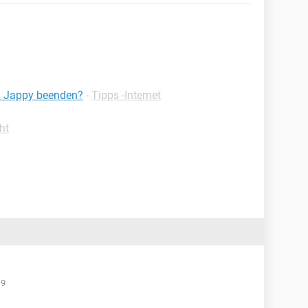
ei Jappy beenden?
-
Tipps -Internet
ht
19