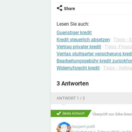
Share
Lesen Sie auch:
Guenstiger kredit
Kredit steuerlich absetzen
-
Tipps - S
Vertrag privater kredit
-
Tipps -Finan
Veritas stuttgarter versicherung kred
Bearbeitungsgebühr kredit zurückfor
Widerrufsrecht kredit
-
Tipps - Verbr
3 Antworten
ANTWORT 1 / 3
Beste Antwort
Überprüft von
Silke Gras
Gesperrt profil