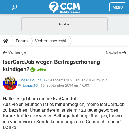
MENU
HOME
FORUM
Forum
Verbraucherrecht
TIPPS
Vorherige
Nächste
IsarCardJob wegen Beitragserhöhung
LEXIKON
kündigen?
Gelöst
VIVA.RUSSLAND
- Geändert am 6. Januar 2019 um 04:48
tobias.60
-
16. September 2014 um 16:03
Hallo, es geht um meine IsarCardJob.
Aus vielen Gründen ist es mir unmöglich, meine IsarCardJob
zu bezahlen. Unter anderem ist sie mir zu teuer geworden.
Kann/darf ich sie wegen Beitragerhöhung kündigen, indem
ich von meinem Sonderkündigungsrecht Gebrauch mache?
Danke