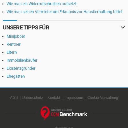
Wie man ein Widerrufschreiben aufsetzt
Wie man seinen Vermieter um Erlaubnis zur Haustierhaltung bittet
UNSERE TIPPS FÜR
Minijobber
Rentner
Eltern
Immobilienkäufer
Existenzgründer
Ehegatten
AGB
Datenschutz
Kontakt
Impressum
Cookie-Verwaltung