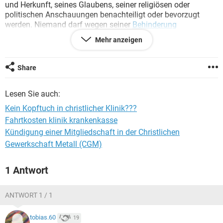
und Herkunft, seines Glaubens, seiner religiösen oder
politischen Anschauungen benachteiligt oder bevorzugt
werden. Niemand darf wegen seiner
Behinderung
benachteiligt werden.
Mehr anzeigen
und jetzt heißt es wieder ein Kopftuch in Klinik lässt sich
nicht dulden. Seit wann wird eine Klinik zur kirchlichen
Share
Einrichtung??
Das ist aus meiner Hinsicht Diskriminierung pur und das ist
Lesen Sie auch:
nicht mit der deutschen Gesetzgebung vereinbar.
Kein Kopftuch in christlicher Klinik???
Fahrtkosten klinik krankenkasse
Kündigung einer Mitgliedschaft in der Christlichen
Gewerkschaft Metall (CGM)
1 Antwort
ANTWORT 1 / 1
tobias.60
19