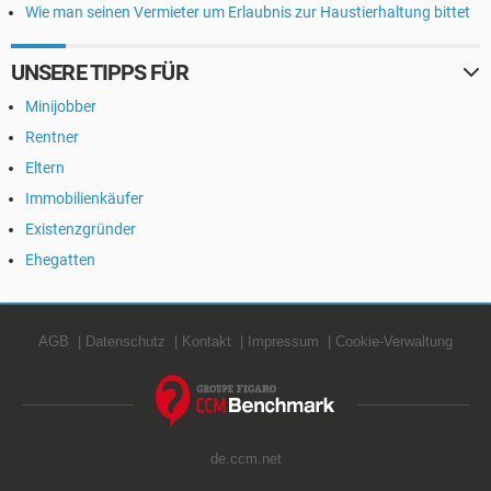
Wie man seinen Vermieter um Erlaubnis zur Haustierhaltung bittet
UNSERE TIPPS FÜR
Minijobber
Rentner
Eltern
Immobilienkäufer
Existenzgründer
Ehegatten
AGB
Datenschutz
Kontakt
Impressum
Cookie-Verwaltung
de.ccm.net