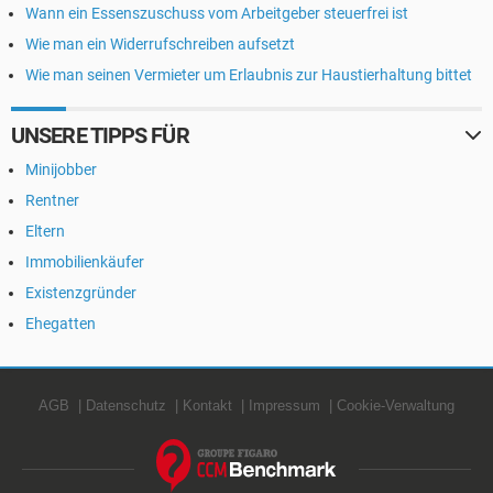
Wann ein Essenszuschuss vom Arbeitgeber steuerfrei ist
Wie man ein Widerrufschreiben aufsetzt
Wie man seinen Vermieter um Erlaubnis zur Haustierhaltung bittet
UNSERE TIPPS FÜR
Minijobber
Rentner
Eltern
Immobilienkäufer
Existenzgründer
Ehegatten
AGB
Datenschutz
Kontakt
Impressum
Cookie-Verwaltung