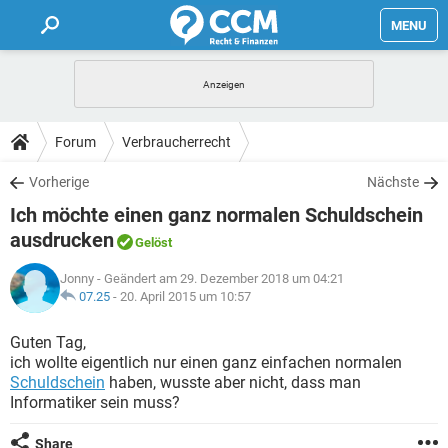
MENU
HOME
FORUM
Forum
Verbraucherrecht
TIPPS
Vorherige
Nächste
Ich möchte einen ganz normalen Schuldschein
LEXIKON
ausdrucken
Gelöst
Jonny
- Geändert am 29. Dezember 2018 um 04:21
07.25
-
20. April 2015 um 10:57
Guten Tag,
ich wollte eigentlich nur einen ganz einfachen normalen
Schuldschein
haben, wusste aber nicht, dass man
Informatiker sein muss?
Share