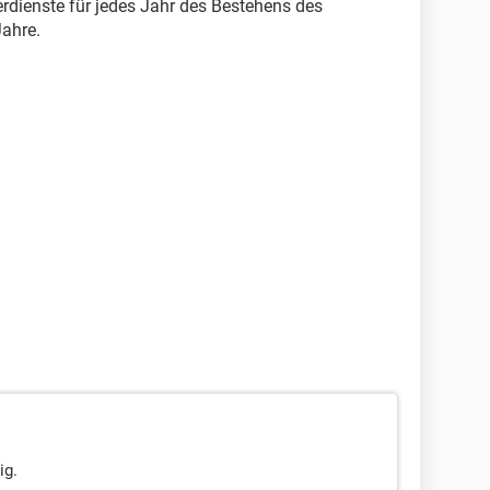
erdienste für jedes Jahr des Bestehens des
Jahre.
ig.