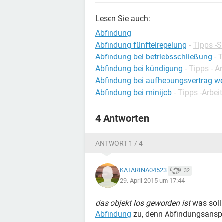
Lesen Sie auch:
Abfindung
Abfindung fünftelregelung
-
Tipps -S
Abfindung bei betriebsschließung
-
T
Abfindung bei kündigung
-
Tipps - A
Abfindung bei aufhebungsvertrag w
Abfindung bei minijob
-
Tipps -Arbei
4 Antworten
ANTWORT 1 / 4
KATARINA04523
32
29. April 2015 um 17:44
das objekt los geworden ist
was soll
Abfindung
zu, denn Abfindungsanspr