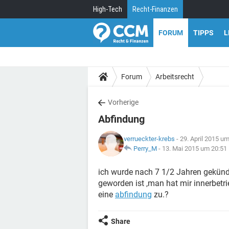
High-Tech
Recht-Finanzen
FORUM
TIPPS
L
Forum
Arbeitsrecht
Vorherige
Abfindung
verrueckter-krebs
- 29. April 2015 u
Perry_M
-
13. Mai 2015 um 20:51
ich wurde nach 7 1/2 Jahren gekünd
geworden ist ,man hat mir innerbetri
eine
abfindung
zu.?
Share