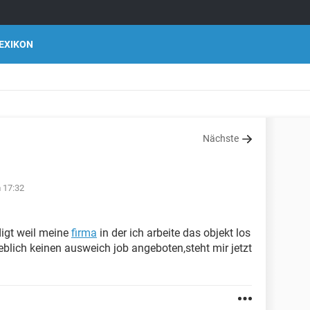
EXIKON
Nächste
m 17:32
igt weil meine
firma
in der ich arbeite das objekt los
eblich keinen ausweich job angeboten,steht mir jetzt