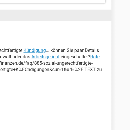
echtfertigte
Kündigung
... können Sie paar Details
Anwalt oder das
Arbeitsgericht
eingeschaltet?
Rate
finanzen.de/faq/885-sozial-ungerechtfertigte-
fertigte+K%FCndigungen&cur=1&url=%2F TEXT zu