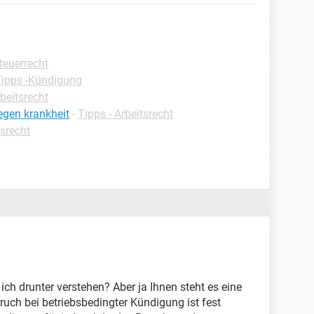
teuerrecht
ipps -Kündigung
rbeitsrecht
egen krankheit
-
Tipps - Arbeitsrecht
tsrecht
 ich drunter verstehen? Aber ja Ihnen steht es eine
uch bei betriebsbedingter Kündigung ist fest