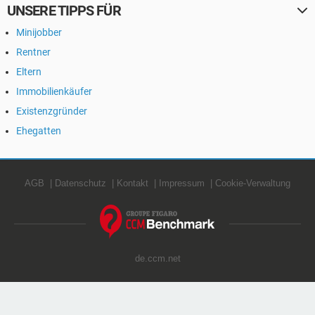
UNSERE TIPPS FÜR
Minijobber
Rentner
Eltern
Immobilienkäufer
Existenzgründer
Ehegatten
AGB
Datenschutz
Kontakt
Impressum
Cookie-Verwaltung
de.ccm.net