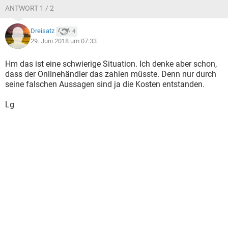
aber nicht übernehmen wollen, sind die zusätzlichen Kosten
ANTWORT 1 / 2
für den erneuten Einbau des E-Satzes. Nun meine Frage,
muß der Online-Händler auch den nochmaligen Einbau des
E-Satzes bezahlen ? Ich hatte ja schon Kosten in Höhe von
Dreisatz
4
200 € für den kompletten Einbau. Ich müßte jetzt noch mal
29. Juni 2018 um 07:33
Kosten in Höhe von ca. 100-150 € für den erneuten Einbau
zahlen und das aus der eigenen Tasche ??
Hm das ist eine schwierige Situation. Ich denke aber schon,
dass der Onlinehändler das zahlen müsste. Denn nur durch
Beste Grüße
seine falschen Aussagen sind ja die Kosten entstanden.
Anhängerkupplung
Lg