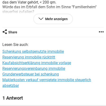
das dem Vater gehört, < 200 qm.
Würde das im Erbfall dem Sohn im Sinne "Familienheim"
steuerfrei zufallen?
Oder müsste er ausziehen, wenn er die Erbschaftsteuer nicht
Mehr anzeigen
zahlen könnte, weil ja nicht der Vater darin gewohnt hat?
Das erschiene mir so sinnwidrig, dass ich es nicht ohne
Rückfrage glauben möchte.
Share
Danke für Hinweise/Aufklärung und mit freundlichem Gruß
Wolfgang Merz
Lesen Sie auch:
Schenkung selbstgenutzte immobilie
Reservierung immobilie rücktritt
Kaufabsichtserklärung immobilie vorlage
Reservierungsvereinbarung immobilie
Grunderwerbsteuer bei schenkung
Maklerkosten verkauf vermietete immobilie steuerlich
absetzbar
1 Antwort