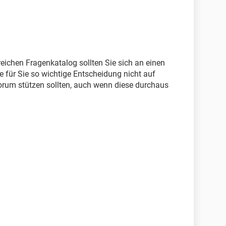
n?
ich das Auto für 15.000 € verkaufe? Ist das dann
chwert 1 €, 15.000 € als Gewinn und zu versteuern?
n?
en vorsteuerberechtigt absetzen (Sprit, Reparatur,
eichen Fragenkatalog sollten Sie sich an einen
rholen?
e für Sie so wichtige Entscheidung nicht auf
orum stützen sollten, auch wenn diese durchaus
, da das eine sehr wichtige Entscheidung für mich
e Mühe.