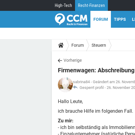
High-Tech
Recht-Finanzen
FORUM
TIPPS
L
Forum
Steuern
Vorherige
Firmenwagen: Abschreibung
sabrina84
- Geändert am 26. Novemb
Gesperrt profil -
26. November 2
Hallo Leute,
ich brauche Hilfe im folgenden Fall.
Zu mir:
- ich bin selbständig als Immobilien
- Einzelunternehmer (natürliche Pers