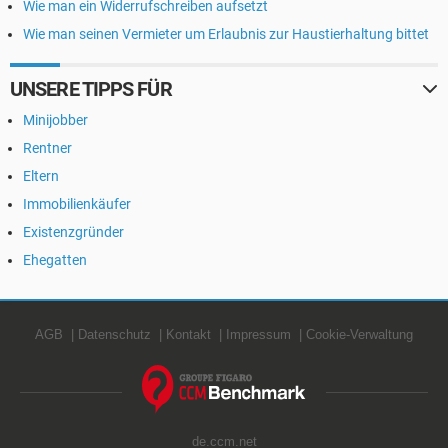
Wie man ein Widerrufschreiben aufsetzt
Wie man seinen Vermieter um Erlaubnis zur Haustierhaltung bittet
UNSERE TIPPS FÜR
Minijobber
Rentner
Eltern
Immobilienkäufer
Existenzgründer
Ehegatten
AGB
Datenschutz
Kontakt
Impressum
Cookie-Verwaltung
de.ccm.net