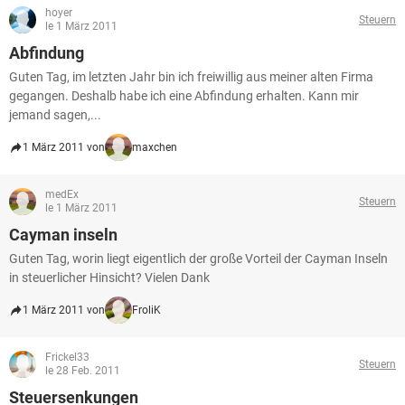
hoyer
Steuern
le 1 März 2011
Abfindung
Guten Tag, im letzten Jahr bin ich freiwillig aus meiner alten Firma
gegangen. Deshalb habe ich eine Abfindung erhalten. Kann mir
jemand sagen,...
1 März 2011 von
maxchen
medEx
Steuern
le 1 März 2011
Cayman inseln
Guten Tag, worin liegt eigentlich der große Vorteil der Cayman Inseln
in steuerlicher Hinsicht? Vielen Dank
1 März 2011 von
FroliK
Frickel33
Steuern
le 28 Feb. 2011
Steuersenkungen