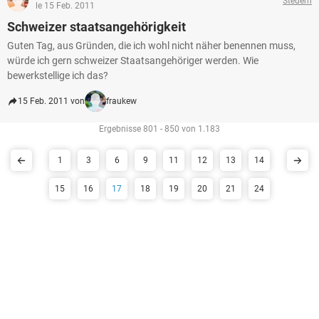
Steuern
le 15 Feb. 2011
Schweizer staatsangehörigkeit
Guten Tag, aus Gründen, die ich wohl nicht näher benennen muss,
würde ich gern schweizer Staatsangehöriger werden. Wie
bewerkstellige ich das?
15 Feb. 2011 von
fraukew
Ergebnisse 801 - 850 von 1.183
1
3
6
9
11
12
13
14
15
16
17
18
19
20
21
24