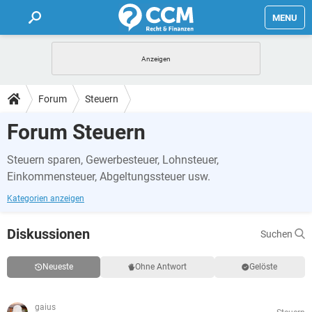
MENU
HOME
FORUM
Forum
Steuern
TIPPS
Forum Steuern
Steuern sparen, Gewerbesteuer, Lohnsteuer,
LEXIKON
Einkommensteuer, Abgeltungssteuer usw.
Kategorien anzeigen
Diskussionen
Suchen
Neueste
Ohne Antwort
Gelöste
gaius