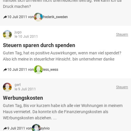
handelt sich um einen nicht unerheblichen Betrag. Wie kann ich da
Druck machen?
10 Juli 2011 von
frederik_sweden
jugo
Steuern
le 10 Juli 2011
Steuern sparen durch spenden
Guten Tag, hat es positive Auswirkungen, wenn man viel spendet?
Also ich meine in steuerlicher Hinsicht. bin unternehmer danke
10 Juli 2011 von
less_wess
gert
Steuern
le 9 Juli 2011
Werbungskosten
Guten Tag, Bis vor kurzem habe ich alle vier Wohnungen in meinem
Haus vermietet. Da konnte ich die Finanzierungskosten als
WErbungskosten abziehen. ...
9 Juli 2011 von
sylvio