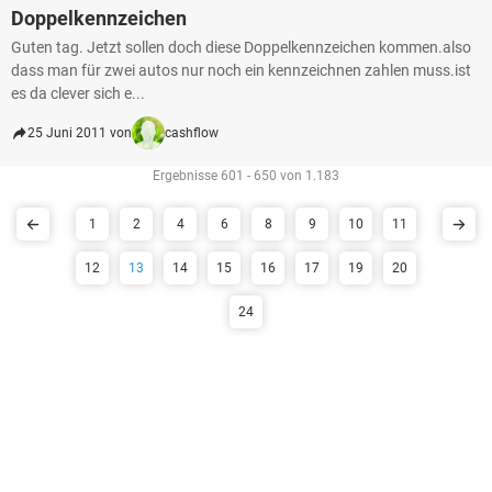
Doppelkennzeichen
Guten tag. Jetzt sollen doch diese Doppelkennzeichen kommen.also
dass man für zwei autos nur noch ein kennzeichnen zahlen muss.ist
es da clever sich e...
25 Juni 2011 von
cashflow
Ergebnisse 601 - 650 von 1.183
1
2
4
6
8
9
10
11
12
13
14
15
16
17
19
20
24