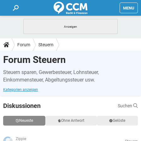
MENU
HOME
FORUM
Forum
Steuern
TIPPS
Forum Steuern
Steuern sparen, Gewerbesteuer, Lohnsteuer,
LEXIKON
Einkommensteuer, Abgeltungssteuer usw.
Kategorien anzeigen
Diskussionen
Suchen
Neueste
Ohne Antwort
Gelöste
Zippie