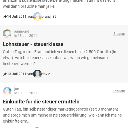
finanzamt kostenlose steuerberatung machen. stimmt das echt ?
weil dann bräuchte man ja ke...
14 Juli 2011 von
branch39
junimond
Steuern
le 13 Juli 2011
Lohnsteuer - steuerklasse
Guten Tag, meine Frau und ich verdienen beide 2.500 € brutto (in
etwa). welche steuerklasse haben wir, wenn wir gemeinsam
besteuert werden?
13 Juli 2011 von
davie
jan
Steuern
le 13 Juli 2011
Einkünfte für die steuer ermitteln
Guten Tag, bin selbstständiger marketingberater (seit 3 monaten)
und sorge mich um meine erste steuererklärung. wie kann ich meine
einkünfte erm...