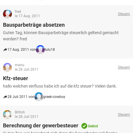
fred
Steuern
le 17 Aug. 2011
Bausparbeträge absetzen
Guten Tag, können Bausparbeträge steuerlich geltend gemacht
werden? fred
17 Aug. 2011 von
lulu18
manu
Steuern
le 28 Juli 2011
Kfz-steuer
hallo welchen einfluss habe ich auf die kfz steuer? Vielen dank.
28 Juli 2011 von
greek-cowboy
British
Steuern
le 28 Juli 2011
Berechnung der gewerbesteuer
Gelöst