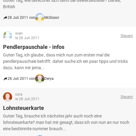
Guten Tag, wie berechnet sich denn die Gewerbesteuer? Danke,
British
28 Juli 2011 von
McSissor
sven
Steuern
le 28 Juli 2011
Pendlerpauschale - infos
Guten Tag, ich glaube , dass mich nun zum ersten mal die
pendlerpauschale betrifft. daher suche ich ein paar tipps und tricks
dazu. kann mir jema...
28 Juli 2011 von
Derya
cora
Steuern
le 28 Juli 2011
Lohnsteuerkarte
Guten Tag, brauche ich nächstes jahr auch noch eine
lohnsteuerkarte? man hat mir gesagt, dass ich von nun an nur noch
eine bestimmte nummer brauch...