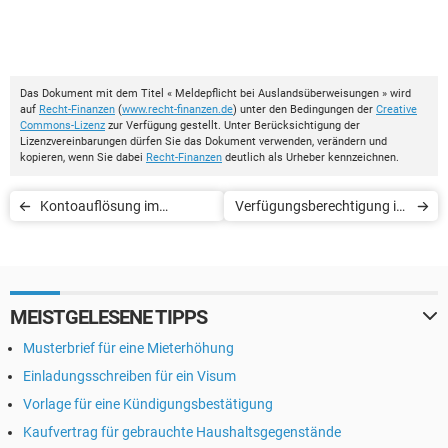
Das Dokument mit dem Titel « Meldepflicht bei Auslandsüberweisungen » wird
auf
Recht-Finanzen
(
www.recht-finanzen.de
) unter den Bedingungen der
Creative
Commons-Lizenz
zur Verfügung gestellt. Unter Berücksichtigung der
Lizenzvereinbarungen dürfen Sie das Dokument verwenden, verändern und
kopieren, wenn Sie dabei
Recht-Finanzen
deutlich als Urheber kennzeichnen.
Kontoauflösung im
Verfügungsberechtigung im
Todesfall
Todesfall bei der Wüstenrot
Bausparkasse
MEISTGELESENE TIPPS
Musterbrief für eine Mieterhöhung
Einladungsschreiben für ein Visum
Vorlage für eine Kündigungsbestätigung
Kaufvertrag für gebrauchte Haushaltsgegenstände