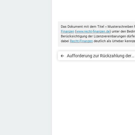
Das Dokument mit dem Titel « Musterschreiben f
Finanzen
(
www.recht-finanzen.de
) unter den Bed
Berücksichtigung der Lizenzvereinbarungen dürf
dabei
Recht-Finanzen
deutlich als Urheber kennz
Aufforderung zur Rückzahlung der
Mietkaution