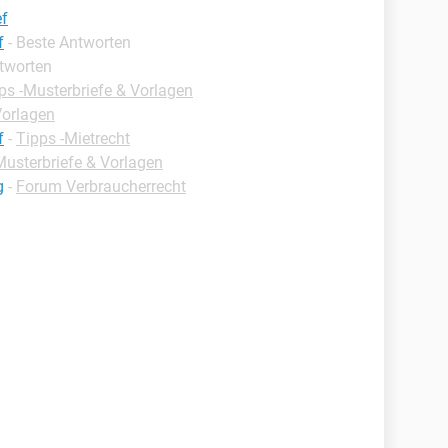
ef
f
- Beste Antworten
ntworten
ps -Musterbriefe & Vorlagen
Vorlagen
f
-
Tipps -Mietrecht
Musterbriefe & Vorlagen
g
-
Forum Verbraucherrecht