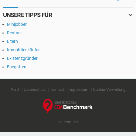
UNSERE TIPPS FÜR
Minijobber
Rentner
Eltern
Immobilienkäufer
Existenzgründer
Ehegatten
AGB
Datenschutz
Kontakt
Impressum
Cookie-Verwaltung
de.ccm.net