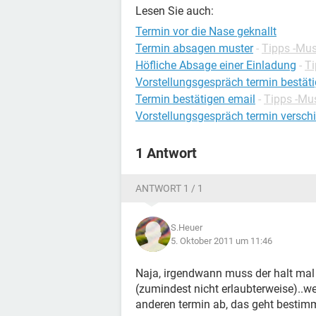
Lesen Sie auch:
Termin vor die Nase geknallt
Termin absagen muster
-
Tipps -Mus
Höfliche Absage einer Einladung
-
Ti
Vorstellungsgespräch termin bestät
Termin bestätigen email
-
Tipps -Mus
Vorstellungsgespräch termin versch
1 Antwort
ANTWORT 1 / 1
S.Heuer
5. Oktober 2011 um 11:46
Naja, irgendwann muss der halt mal
(zumindest nicht erlaubterweise)..w
anderen termin ab, das geht bestim