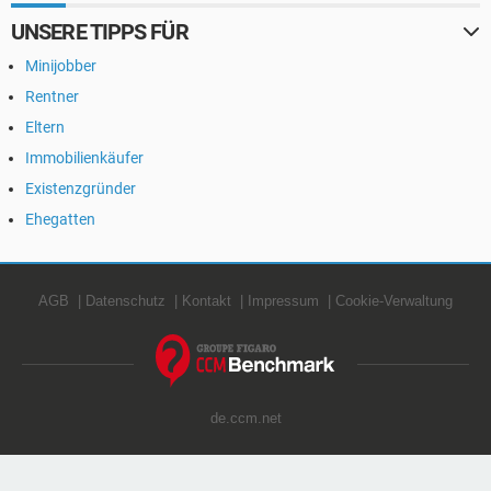
UNSERE TIPPS FÜR
Minijobber
Rentner
Eltern
Immobilienkäufer
Existenzgründer
Ehegatten
AGB
Datenschutz
Kontakt
Impressum
Cookie-Verwaltung
de.ccm.net