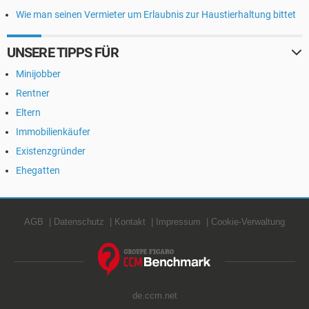
Wie man seinen Vermieter um Erlaubnis zur Haustierhaltung bittet
UNSERE TIPPS FÜR
Minijobber
Rentner
Eltern
Immobilienkäufer
Existenzgründer
Ehegatten
AGB
Datenschutz
Kontakt
Impressum
Cookie-Verwaltung
de.ccm.net