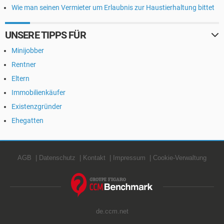
Wie man seinen Vermieter um Erlaubnis zur Haustierhaltung bittet
UNSERE TIPPS FÜR
Minijobber
Rentner
Eltern
Immobilienkäufer
Existenzgründer
Ehegatten
AGB
Datenschutz
Kontakt
Impressum
Cookie-Verwaltung
de.ccm.net