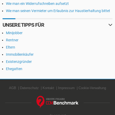
Wie man ein Widerrufschreiben aufsetzt
Wie man seinen Vermieter um Erlaubnis zur Haustierhaltung bittet
UNSERE TIPPS FÜR
Minijobber
Rentner
Eltern
Immobilienkäufer
Existenzgründer
Ehegatten
AGB
Datenschutz
Kontakt
Impressum
Cookie-Verwaltung