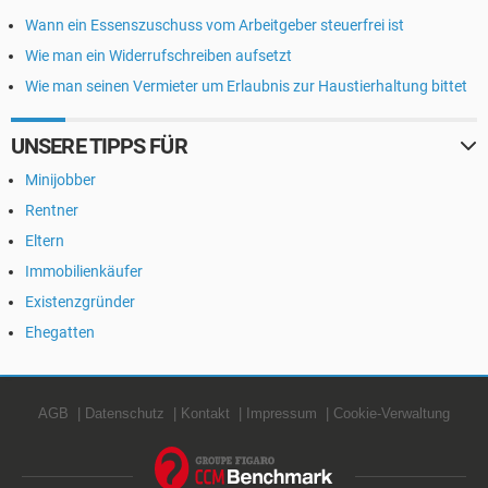
Wann ein Essenszuschuss vom Arbeitgeber steuerfrei ist
Wie man ein Widerrufschreiben aufsetzt
Wie man seinen Vermieter um Erlaubnis zur Haustierhaltung bittet
UNSERE TIPPS FÜR
Minijobber
Rentner
Eltern
Immobilienkäufer
Existenzgründer
Ehegatten
AGB
Datenschutz
Kontakt
Impressum
Cookie-Verwaltung