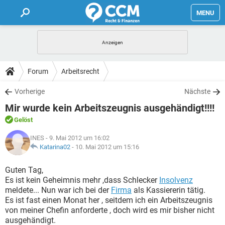
MENU
HOME
FORUM
Forum
Arbeitsrecht
TIPPS
Vorherige
Nächste
Mir wurde kein Arbeitszeugnis ausgehändigt!!!!
LEXIKON
Gelöst
INES
- 9. Mai 2012 um 16:02
Katarina02
-
10. Mai 2012 um 15:16
Guten Tag,
Es ist kein Geheimnis mehr ,dass Schlecker
Insolvenz
meldete... Nun war ich bei der
Firma
als Kassiererin tätig.
Es ist fast einen Monat her , seitdem ich ein Arbeitszeugnis
von meiner Chefin anforderte , doch wird es mir bisher nicht
ausgehändigt.