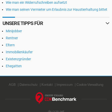
Wie man ein Widerrufschreiben aufsetzt
Wie man seinen Vermieter um Erlaubnis zur Haustierhaltung bittet
UNSERE TIPPS FÜR
Minijobber
Rentner
Eltern
Immobilienkäufer
Existenzgründer
Ehegatten
AGB
Datenschutz
Kontakt
Impressum
Cookie-Verwaltung
de.ccm.net