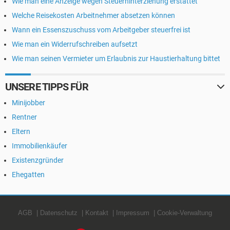
Wie man eine Anzeige wegen Steuerhinterziehung erstattet
Welche Reisekosten Arbeitnehmer absetzen können
Wann ein Essenszuschuss vom Arbeitgeber steuerfrei ist
Wie man ein Widerrufschreiben aufsetzt
Wie man seinen Vermieter um Erlaubnis zur Haustierhaltung bittet
UNSERE TIPPS FÜR
Minijobber
Rentner
Eltern
Immobilienkäufer
Existenzgründer
Ehegatten
AGB
Datenschutz
Kontakt
Impressum
Cookie-Verwaltung