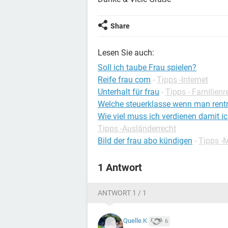
Share
Lesen Sie auch:
Soll ich taube Frau spielen?
Reife frau com
-
Tipps -Internet
Unterhalt für frau
-
Tipps - Familienr
Welche steuerklasse wenn man rentn
Wie viel muss ich verdienen damit i
Tipps -Ausländerrecht
Bild der frau abo kündigen
-
Tipps -
1 Antwort
ANTWORT 1 / 1
Quelle.K
6