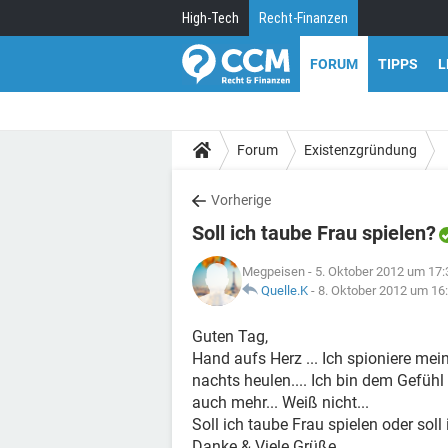
High-Tech
Recht-Finanzen
FORUM
TIPPS
L
Forum
Existenzgründung
Vorherige
Soll ich taube Frau spielen?
Megpeisen
- 5. Oktober 2012 um 17:
Quelle.K
-
8. Oktober 2012 um 16
Guten Tag,
Hand aufs Herz ... Ich spioniere mei
nachts heulen.... Ich bin dem Gefühl n
auch mehr... Weiß nicht...
Soll ich taube Frau spielen oder so
Danke & Viele Grüße