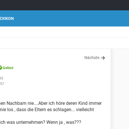
EXIKON
Nächste
Gelöst
35
:57
nen Nachbarn nie....Aber ich höre deren Kind immer
ie los , dass die Eltern es schlagen... vielleicht
ll ich was unternehmen? Wenn ja , was???