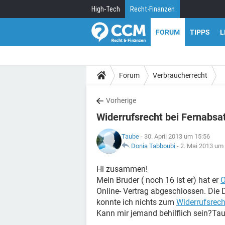
High-Tech
Recht-Finanzen
FORUM
TIPPS
L
Forum
Verbraucherrecht
Vorherige
Widerrufsrecht bei Fernabsa
Taube
- 30. April 2013 um 15:56
Donia Tabboubi
-
2. Mai 2013 um
Hi zusammen!
Mein Bruder ( noch 16 ist er) hat er
O
Online- Vertrag abgeschlossen. Die 
konnte ich nichts zum
Widerrufsrech
Kann mir jemand behilflich sein?Ta