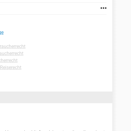
ge
raucherrecht
aucherrecht
cherrecht
-Reiserecht