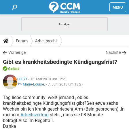
MENU
HOME
FORUM
Forum
Arbeitsrecht
TIPPS
Vorherige
Nächste
Gibt es krankheitsbedingte Kündigungsfrist?
LEXIKON
Gelöst
00071
- 15. Mai 2013 um 12:21
Marie-Louise.
-
7. Juni 2013 um 13:27
Tag liebe community! weiß jemand , ob es
krankheitsbedingte Kündigungsfrist gibt?Seit etwa sechs
Wochen bin ich krank geschrieben( Arm+Bein gebrochen) .In
meinem
Arbeitsvertrag
steht , dass sie 03 Monate
beträgt.Also im Regelfall.
Danke