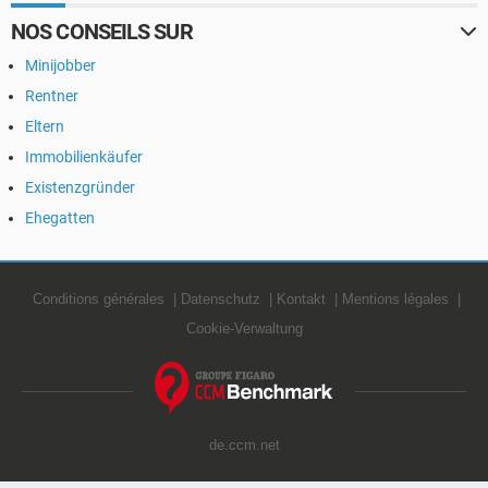
NOS CONSEILS SUR
Minijobber
Rentner
Eltern
Immobilienkäufer
Existenzgründer
Ehegatten
Conditions générales
Datenschutz
Kontakt
Mentions légales
Cookie-Verwaltung
de.ccm.net