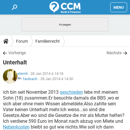
MENU
HOME
FORUM
Forum
Familienrecht
TIPPS
Vorherige
Nächste
Unterhalt
LEXIKON
sternli
- 28 Jan 2014 à 14:18
faulsack
-
28 Jan 2014 à 14:30
ich bin seit November 2013
geschieden
lebe mit meinem
Sohn (18) zusammen.Er besuchte damals die BBS ,wo er
sich aber ohne mein Wissen abmeldete.Also zahlte sein
Vater keinen Unterhalt mehr.Ich weiss...so sind die
Gesetze.Aber wo sind die Gesetze die mir als Mutter helfen?
Ich verdiene 590 Euro im Monat nach abzug von Miete und
Nebenkosten
bleibt so gut wie nichts.Wie soll ich dann