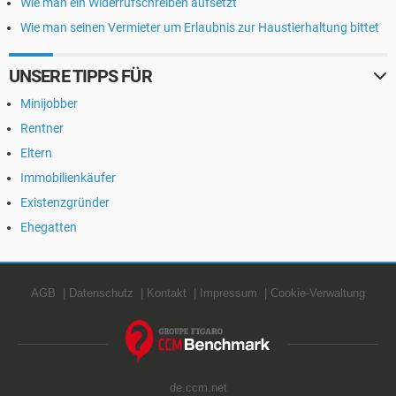
Wie man ein Widerrufschreiben aufsetzt
Wie man seinen Vermieter um Erlaubnis zur Haustierhaltung bittet
UNSERE TIPPS FÜR
Minijobber
Rentner
Eltern
Immobilienkäufer
Existenzgründer
Ehegatten
AGB
Datenschutz
Kontakt
Impressum
Cookie-Verwaltung
de.ccm.net