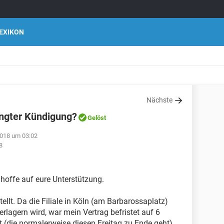
EXIKON
Nächste
ingter Kündigung?
Gelöst
018 um 03:02
8
 hoffe auf eure Unterstützung.
ellt. Da die Filiale in Köln (am Barbarossaplatz)
rlagern wird, war mein Vertrag befristet auf 6
 (die normalerweise diesen Freitag zu Ende geht)