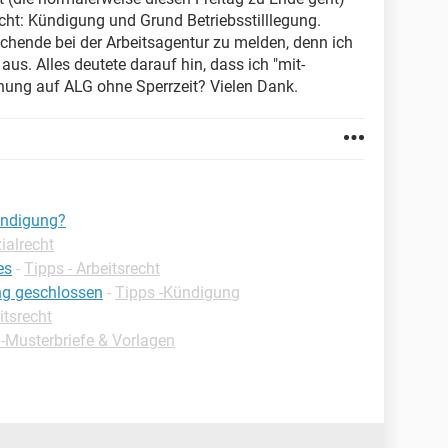
ht: Kündigung und Grund Betriebsstilllegung.
chende bei der Arbeitsagentur zu melden, denn ich
aus. Alles deutete darauf hin, dass ich "mit-
fnung auf ALG ohne Sperrzeit? Vielen Dank.
Kündigung?
ialrecht
es
-
Tipps - Arbeitsrecht
ng geschlossen
-
Tipps -Kündigung
itsrecht
 -Musterbriefe & Vorlagen