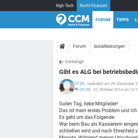
High-Tech
Recht-Finanzen
FORUM
TIPPS
L
Forum
Sozialleistungen
Vorherige
Gibt es ALG bei betriebsbed
07.25
- Geändert am 29. Dezember 2
07.25
-
22. Oktober 2014 um 13:1
Guten Tag, liebe Mitglieder!
Das ist mein erstes Problem und ich
Es geht um das Folgende:
War beim Bau als Kassiererin eingest
schließen wird und nach Ehrenfeld ve
Monate. Während meiner Urlaubszeit