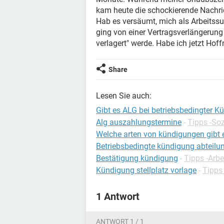
kam heute die schockierende Nachric
Hab es versäumt, mich als Arbeitssu
ging von einer Vertragsverlängerung 
verlagert" werde. Habe ich jetzt Hof
Share
Lesen Sie auch:
Gibt es ALG bei betriebsbedingter 
Alg auszahlungstermine
-
Tipps -Soz
Welche arten von kündigungen gibt 
Betriebsbedingte kündigung abteilu
Bestätigung kündigung
-
Tipps -Arbe
Kündigung stellplatz vorlage
-
Tipps
1 Antwort
ANTWORT 1 / 1